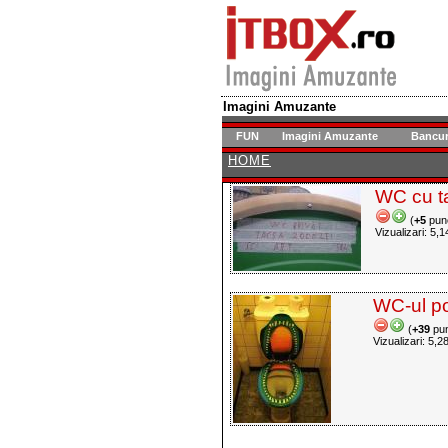
Imagini Amuzante
FUN
Imagini Amuzante
Bancur
HOME
WC cu t
(
+5
pun
Vizualizari: 5,1
WC-ul po
(
+39
pun
Vizualizari: 5,2