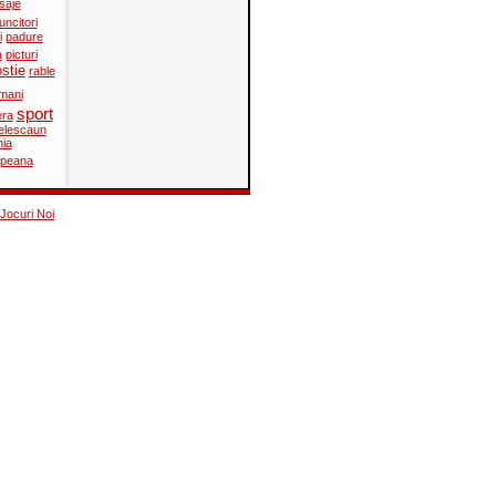
saje
ncitori
i
padure
a
picturi
ostie
rable
mani
sport
era
elescaun
nia
opeana
Jocuri Noi