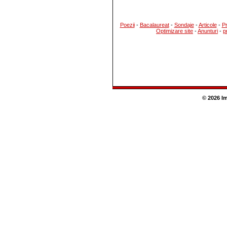
Poezii
-
Bacalaureat
-
Sondaje
-
Articole
-
P
Optimizare site
-
Anunturi
-
p
© 2026 I