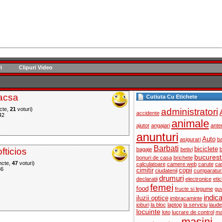
i
Clipuri Video
acsa
Cutiuta Cu Etichete
cte,
21
voturi)
administratori
accidente
42
animale
ajutor
angajari
ante
anunturi
Auto
asigurari
ba
Barbati
biciclete
fticios
bagaje
betivi
b
bucurest
bonuri de casa
brichete
cte,
47
voturi)
calculatoare
camere web
carute
ca
86
cimitir
copii
ciudatenii
cumparatur
drumuri
declaratii
electronice
eti
femei
food
fructe si legume
gu
indic
iluzii optice
imbracaminte
joburi
la bloc
laptop
la serviciu
laude
locuinte
loto
lucrare de control
ma
masini