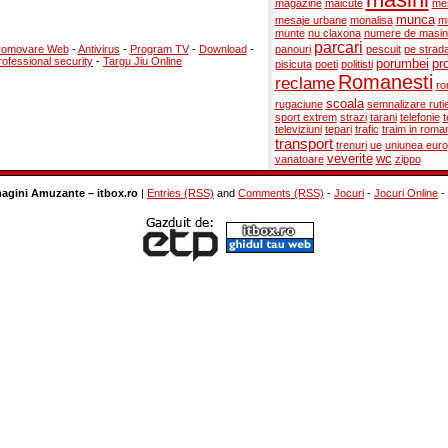
magazine
maicute
me
munca
mesaje urbane
monalisa
mu
munte
nu claxona
numere de masin
parcari
romovare Web
-
Antivirus
-
Program TV
-
Download
-
panouri
pescuit
pe strad
rofessional security
-
Targu Jiu Online
porumbei
pr
pisicuta
poeti
politisti
Romanesti
reclame
ro
scoala
rugaciune
semnalizare ruti
sport extrem
strazi
tarani
telefonie
t
televiziuni
tepari
trafic
traim in roma
transport
trenuri
ue
uniunea eur
veverite
wc
vanatoare
zippo
magini Amuzante – itbox.ro
|
Entries (RSS)
and
Comments (RSS)
-
Jocuri
-
Jocuri Online
-