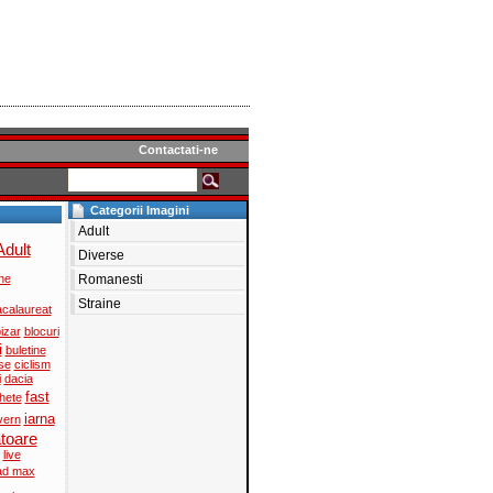
Contactati-ne
Categorii Imagini
Adult
Adult
Diverse
ne
Romanesti
Straine
calaureat
izar
blocuri
i
buletine
se
ciclism
i
dacia
fast
chete
iarna
vern
atoare
live
d max